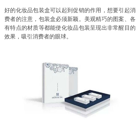
好的化妆品包装盒可以起到促销的作用，想要引起消
费者的注意，包装盒必须新颖。美观精巧的图案、各
有特点的材质等都能使化妆品包装呈现出非常醒目的
效果，吸引消费者的眼球。