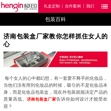
礼盒定制
合作案例
我们
包装百科
济南包装盒厂家教你怎样抓住女人的
心
每个女人的心中都幻想，有一套爱不释手的化妆品，
当他们没有用到化妆品的时候，吸引的不是化妆品本
身，而是化妆品包装盒，现在外包装就能决定产品的
质量高低。
告诉你如何设计才能受欢
济南包装盒厂家
迎？