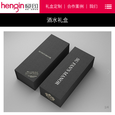
礼盒定制
合作案例
我们
酒水礼盒
1
/
4