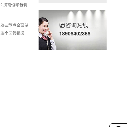
？济南恒印包装
咨询热线
把这些节点全面做
户连个回复都没
18906402366